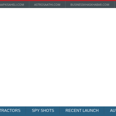
AAPKISAHELI.COM
ASTROSAATHI.COM
BUSINESSKHASKHABAR.COM
TRACTORS
SPY SHOTS
RECENT LAUNCH
AU