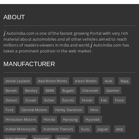
ABOUT
i
AutoIndia.com is one of the fastest growing Portal with very rich
material about automobiles and all other vehicles aimed to reach
i
millions of readers-viewers in India and world.
AutoIndia.com has
taken a prominent position in the web market.
MANUFACTURER
Ashok Leyland
Asia Motor Works
Aston Martin
Audi
Bajaj
Benelli
Bentley
BMW
Bugatti
Chevrolet
Daimler
Datsun
Ducati
Eicher
Escorts
Ferrari
Fiat
Force
Ford
General Motors
Harley Davidson
Hero
Hindustan Motors
Honda
Hyosung
Hyundai
Indian Motorcycle
Indofarm Tractors
Isuzu
Jaguar
Jeep
john dheere
Kawasaki
Kinetic