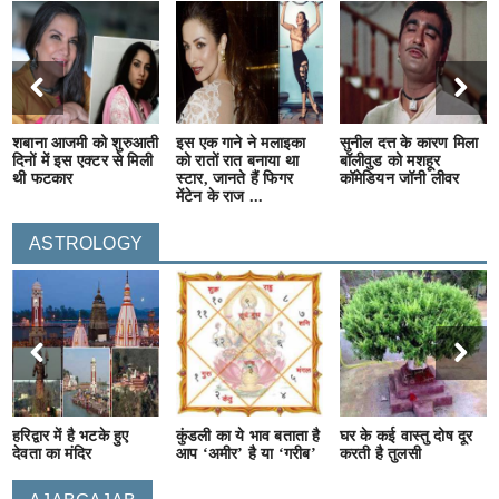
शबाना आजमी को शुरुआती
इस एक गाने ने मलाइका
सुनील दत्त के कारण मिला
दिनों में इस एक्टर से मिली
को रातों रात बनाया था
बॉलीवुड को मशहूर
थी फटकार
स्टार, जानते हैं फिगर
कॉमेडियन जॉनी लीवर
मेंटेन के राज ...
ASTROLOGY
हरिद्वार में है भटके हुए
कुंडली का ये भाव बताता है
घर के कई वास्तु दोष दूर
देवता का मंदिर
आप ‘अमीर’ है या ‘गरीब’
करती है तुलसी