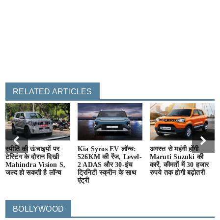
RELATED ARTICLES
स्पीति की ऊंचाइयों पर
Kia Syros EV लॉन्च:
अगस्त से महंगी होंगी
टेस्टिंग के दौरान दिखी
526KM की रेंज, Level-
Maruti Suzuki की
Mahindra Vision S,
2 ADAS और 30-इंच
कारें, कीमतों में 30 हजार
जल्द हो सकती है लॉन्च
ट्रिनिटी स्क्रीन के साथ
रुपये तक होगी बढ़ोतरी
एंट्री
BOLLYWOOD