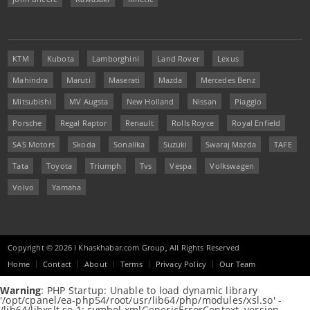
KTM
Kubota
Lamborghini
Land Rover
Lexus
Mahindra
Maruti
Maserati
Mazda
Mercedes Benz
Mitsubishi
MV Augsta
New Holland
Nissan
Piaggio
Porsche
Regal Raptor
Renault
Rolls Royce
Royal Enfield
SAS Motors
Skoda
Sonalika
Suzuki
Swaraj Mazda
TAFE
Tata
Toyota
Triumph
Tvs
Vespa
Volkswagen
Volvo
Yamaha
Copyright © 2026 I Khaskhabar.com Group, All Rights Reserved
Home
Contact
About
Terms
Privacy Policy
Our Team
Warning
: PHP Startup: Unable to load dynamic library
'/opt/cpanel/ea-php54/root/usr/lib64/php/modules/xsl.so' -
/lib64/libxslt.so.1: symbol xmlGenericErrorContext, version