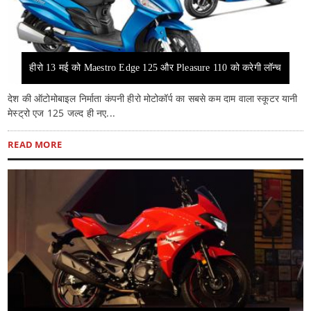
हीरो 13 मई को Maestro Edge 125 और Pleasure 110 को करेगी लॉन्च
देश की ऑटोमोबाइल निर्माता कंपनी हीरो मोटोकॉर्प का सबसे कम दाम वाला स्कूटर यानी
मेस्ट्रो एज 125 जल्द ही नए...
READ MORE