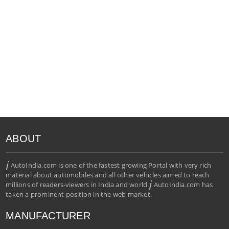
ABOUT
i
AutoIndia.com is one of the fastest growing Portal with very rich
material about automobiles and all other vehicles aimed to reach
i
millions of readers-viewers in India and world.
AutoIndia.com has
taken a prominent position in the web market.
MANUFACTURER