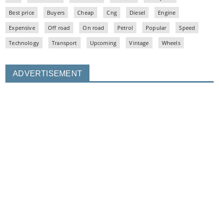
Best price
Buyers
Cheap
Cng
Diesel
Engine
Expensive
Off road
On road
Petrol
Popular
Speed
Technology
Transport
Upcoming
Vintage
Wheels
ADVERTISEMENT