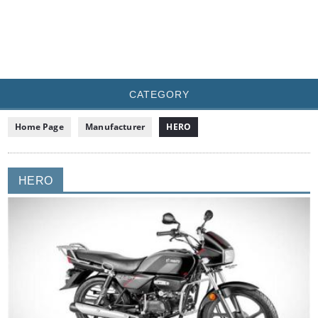
CATEGORY
Home Page
Manufacturer
HERO
HERO