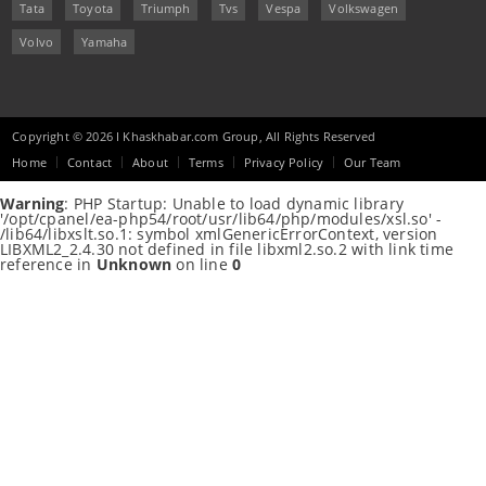
Tata
Toyota
Triumph
Tvs
Vespa
Volkswagen
Volvo
Yamaha
Copyright © 2026 I Khaskhabar.com Group, All Rights Reserved
Home
Contact
About
Terms
Privacy Policy
Our Team
Warning
: PHP Startup: Unable to load dynamic library
'/opt/cpanel/ea-php54/root/usr/lib64/php/modules/xsl.so' -
/lib64/libxslt.so.1: symbol xmlGenericErrorContext, version
LIBXML2_2.4.30 not defined in file libxml2.so.2 with link time
reference in
Unknown
on line
0