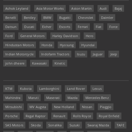
Ashok Leyland
Asia Motor Works
Aston Martin
Audi
Bajaj
Benelli
Bentley
BMW
Bugatti
Chevrolet
Daimler
Datsun
Ducati
Eicher
Escorts
Ferrari
Fiat
Force
Ford
General Motors
Harley Davidson
Hero
Hindustan Motors
Honda
Hyosung
Hyundai
Indian Motorcycle
Indofarm Tractors
Isuzu
Jaguar
Jeep
john dheere
Kawasaki
Kinetic
KTM
Kubota
Lamborghini
Land Rover
Lexus
Mahindra
Maruti
Maserati
Mazda
Mercedes Benz
Mitsubishi
MV Augsta
New Holland
Nissan
Piaggio
Porsche
Regal Raptor
Renault
Rolls Royce
Royal Enfield
SAS Motors
Skoda
Sonalika
Suzuki
Swaraj Mazda
TAFE