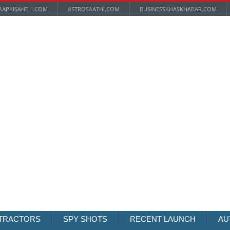
AAPKISAHELI.COM
ASTROSAATHI.COM
BUSINESSKHASKHABAR.COM
TRACTORS
SPY SHOTS
RECENT LAUNCH
AU