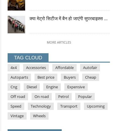
क्या मेट्रो सिटीज में बैन हो जाएंगी सुपरबाइक्स ...
MORE ARTICLES
TAG CLOUD
4x4
Accessories
Affordable
Autofair
Autoparts
Best price
Buyers
Cheap
Cng
Diesel
Engine
Expensive
Off road
On road
Petrol
Popular
Speed
Technology
Transport
Upcoming
Vintage
Wheels