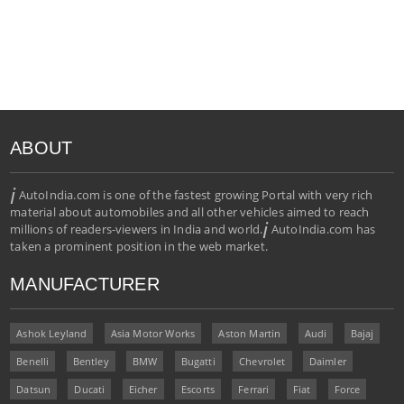
ABOUT
i
AutoIndia.com is one of the fastest growing Portal with very rich
material about automobiles and all other vehicles aimed to reach
i
millions of readers-viewers in India and world.
AutoIndia.com has
taken a prominent position in the web market.
MANUFACTURER
Ashok Leyland
Asia Motor Works
Aston Martin
Audi
Bajaj
Benelli
Bentley
BMW
Bugatti
Chevrolet
Daimler
Datsun
Ducati
Eicher
Escorts
Ferrari
Fiat
Force