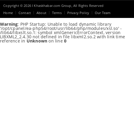
Copyright © 2026 I Khaskhabar.com Group, All Rights Reserved
Home
Contact
About
Terms
Privacy Policy
Our Team
Warning
: PHP Startup: Unable to load dynamic library
'/opt/cpanel/ea-php54/root/usr/lib64/php/modules/xsl.so' -
/lib64/libxslt.so.1: symbol xmlGenericErrorContext, version
LIBXML2_2.4.30 not defined in file libxml2.so.2 with link time
reference in
Unknown
on line
0