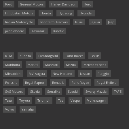
Ford
General Motors
Harley Davidson
Hero
Hindustan Motors
Honda
Hyosung
Hyundai
Indian Motorcycle
Indofarm Tractors
Isuzu
Jaguar
Jeep
john dheere
Kawasaki
Kinetic
KTM
Kubota
Lamborghini
Land Rover
Lexus
Mahindra
Maruti
Maserati
Mazda
Mercedes Benz
Mitsubishi
MV Augsta
New Holland
Nissan
Piaggio
Porsche
Regal Raptor
Renault
Rolls Royce
Royal Enfield
SAS Motors
Skoda
Sonalika
Suzuki
Swaraj Mazda
TAFE
Tata
Toyota
Triumph
Tvs
Vespa
Volkswagen
Volvo
Yamaha