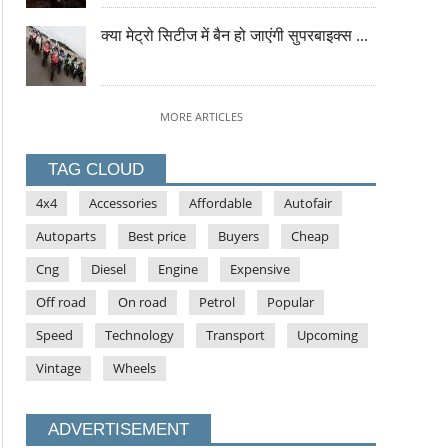
क्या मेट्रो सिटीज में बैन हो जाएंगी सुपरबाइक्स ...
MORE ARTICLES
TAG CLOUD
4x4
Accessories
Affordable
Autofair
Autoparts
Best price
Buyers
Cheap
Cng
Diesel
Engine
Expensive
Off road
On road
Petrol
Popular
Speed
Technology
Transport
Upcoming
Vintage
Wheels
ADVERTISEMENT