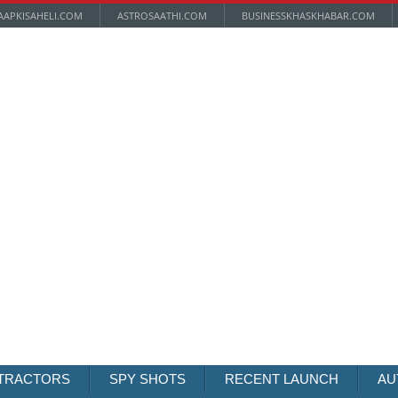
AAPKISAHELI.COM
ASTROSAATHI.COM
BUSINESSKHASKHABAR.COM
TRACTORS
SPY SHOTS
RECENT LAUNCH
AU