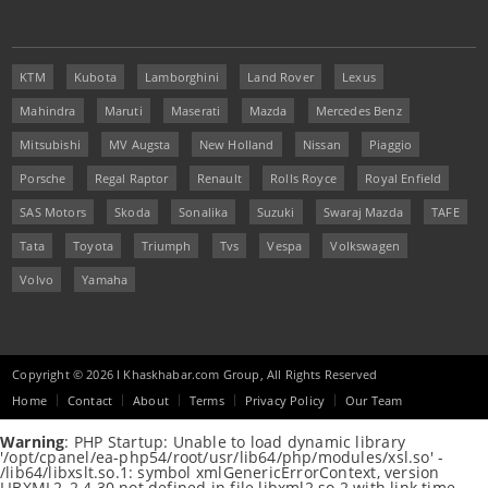
KTM
Kubota
Lamborghini
Land Rover
Lexus
Mahindra
Maruti
Maserati
Mazda
Mercedes Benz
Mitsubishi
MV Augsta
New Holland
Nissan
Piaggio
Porsche
Regal Raptor
Renault
Rolls Royce
Royal Enfield
SAS Motors
Skoda
Sonalika
Suzuki
Swaraj Mazda
TAFE
Tata
Toyota
Triumph
Tvs
Vespa
Volkswagen
Volvo
Yamaha
Copyright © 2026 I Khaskhabar.com Group, All Rights Reserved
Home
Contact
About
Terms
Privacy Policy
Our Team
Warning
: PHP Startup: Unable to load dynamic library
'/opt/cpanel/ea-php54/root/usr/lib64/php/modules/xsl.so' -
/lib64/libxslt.so.1: symbol xmlGenericErrorContext, version
LIBXML2_2.4.30 not defined in file libxml2.so.2 with link time