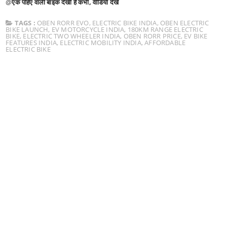
@
एक पहिए वाली बाइक देखी है कभी, वीडियो देखें
TAGS :
OBEN RORR EVO
,
ELECTRIC BIKE INDIA
,
OBEN ELECTRIC
BIKE LAUNCH
,
EV MOTORCYCLE INDIA
,
180KM RANGE ELECTRIC
BIKE
,
ELECTRIC TWO WHEELER INDIA
,
OBEN RORR PRICE
,
EV BIKE
FEATURES INDIA
,
ELECTRIC MOBILITY INDIA
,
AFFORDABLE
ELECTRIC BIKE