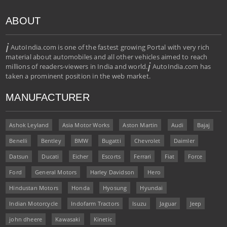
ABOUT
i
AutoIndia.com is one of the fastest growing Portal with very rich
material about automobiles and all other vehicles aimed to reach
i
millions of readers-viewers in India and world.
AutoIndia.com has
taken a prominent position in the web market.
MANUFACTURER
Ashok Leyland
Asia Motor Works
Aston Martin
Audi
Bajaj
Benelli
Bentley
BMW
Bugatti
Chevrolet
Daimler
Datsun
Ducati
Eicher
Escorts
Ferrari
Fiat
Force
Ford
General Motors
Harley Davidson
Hero
Hindustan Motors
Honda
Hyosung
Hyundai
Indian Motorcycle
Indofarm Tractors
Isuzu
Jaguar
Jeep
john dheere
Kawasaki
Kinetic