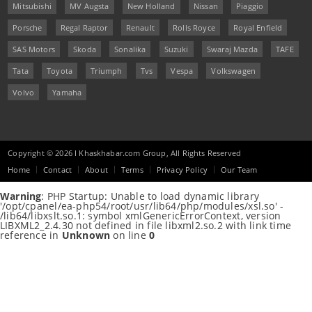
Mitsubishi
MV Augsta
New Holland
Nissan
Piaggio
Porsche
Regal Raptor
Renault
Rolls Royce
Royal Enfield
SAS Motors
Skoda
Sonalika
Suzuki
Swaraj Mazda
TAFE
Tata
Toyota
Triumph
Tvs
Vespa
Volkswagen
Volvo
Yamaha
Copyright © 2026 I Khaskhabar.com Group, All Rights Reserved
Home
Contact
About
Terms
Privacy Policy
Our Team
Warning
: PHP Startup: Unable to load dynamic library
'/opt/cpanel/ea-php54/root/usr/lib64/php/modules/xsl.so' -
/lib64/libxslt.so.1: symbol xmlGenericErrorContext, version
LIBXML2_2.4.30 not defined in file libxml2.so.2 with link time
reference in
Unknown
on line
0