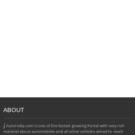
ABOUT
i
AutoIndia.com is one of the fastest growing Portal with very rich
material about automobiles and all other vehicles aimed to reach