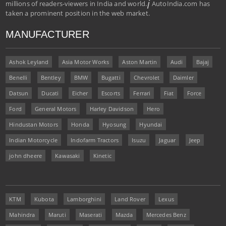
i
millions of readers-viewers in India and world.
AutoIndia.com has
taken a prominent position in the web market.
MANUFACTURER
Ashok Leyland
Asia Motor Works
Aston Martin
Audi
Bajaj
Benelli
Bentley
BMW
Bugatti
Chevrolet
Daimler
Datsun
Ducati
Eicher
Escorts
Ferrari
Fiat
Force
Ford
General Motors
Harley Davidson
Hero
Hindustan Motors
Honda
Hyosung
Hyundai
Indian Motorcycle
Indofarm Tractors
Isuzu
Jaguar
Jeep
john dheere
Kawasaki
Kinetic
KTM
Kubota
Lamborghini
Land Rover
Lexus
Mahindra
Maruti
Maserati
Mazda
Mercedes Benz