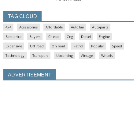
TAG CLOUD
4x4
Accessories
Affordable
Autofair
Autoparts
Best price
Buyers
Cheap
Cng
Diesel
Engine
Expensive
Off road
On road
Petrol
Popular
Speed
Technology
Transport
Upcoming
Vintage
Wheels
ADVERTISEMENT