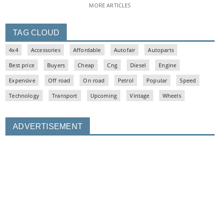
MORE ARTICLES
TAG CLOUD
4x4
Accessories
Affordable
Autofair
Autoparts
Best price
Buyers
Cheap
Cng
Diesel
Engine
Expensive
Off road
On road
Petrol
Popular
Speed
Technology
Transport
Upcoming
Vintage
Wheels
ADVERTISEMENT