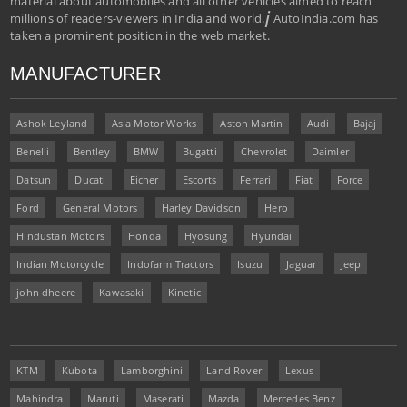
material about automobiles and all other vehicles aimed to reach
i
millions of readers-viewers in India and world.
AutoIndia.com has
taken a prominent position in the web market.
MANUFACTURER
Ashok Leyland
Asia Motor Works
Aston Martin
Audi
Bajaj
Benelli
Bentley
BMW
Bugatti
Chevrolet
Daimler
Datsun
Ducati
Eicher
Escorts
Ferrari
Fiat
Force
Ford
General Motors
Harley Davidson
Hero
Hindustan Motors
Honda
Hyosung
Hyundai
Indian Motorcycle
Indofarm Tractors
Isuzu
Jaguar
Jeep
john dheere
Kawasaki
Kinetic
KTM
Kubota
Lamborghini
Land Rover
Lexus
Mahindra
Maruti
Maserati
Mazda
Mercedes Benz