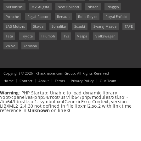
Mitsubishi
MV Augsta
New Holland
Nissan
Piaggio
Porsche
Regal Raptor
Renault
Rolls Royce
Royal Enfield
SAS Motors
Skoda
Sonalika
Suzuki
Swaraj Mazda
TAFE
Tata
Toyota
Triumph
Tvs
Vespa
Volkswagen
Volvo
Yamaha
Copyright © 2026 I Khaskhabar.com Group, All Rights Reserved
Home
Contact
About
Terms
Privacy Policy
Our Team
Warning
: PHP Startup: Unable to load dynamic library
'/opt/cpanel/ea-php54/root/usr/lib64/php/modules/xsl.so' -
/lib64/libxslt.so.1: symbol xmlGenericErrorContext, version
LIBXML2_2.4.30 not defined in file libxml2.so.2 with link time
reference in
Unknown
on line
0