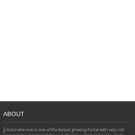
ABOUT
i
AutoIndia.com is one of the fastest growing Portal with very rich