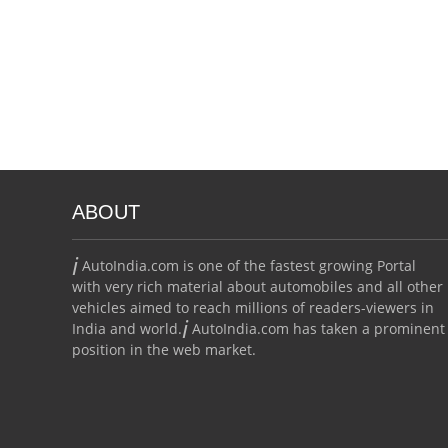
ABOUT
i
AutoIndia.com is one of the fastest growing Portal
with very rich material about automobiles and all other
vehicles aimed to reach millions of readers-viewers in
i
India and world.
AutoIndia.com has taken a prominent
position in the web market.