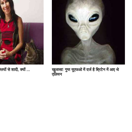
यों से शादी, क्यों ...
खुलासा! गुप्त यूएफओ में दर्ज है ब्रिटेन में आए थे
एलियन