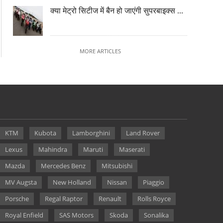
क्या मेट्रो सिटीज में बैन हो जाएंगी सुपरबाइक्स ...
MORE ARTICLES
KTM
Kubota
Lamborghini
Land Rover
Lexus
Mahindra
Maruti
Maserati
Mazda
Mercedes Benz
Mitsubishi
MV Augsta
New Holland
Nissan
Piaggio
Porsche
Regal Raptor
Renault
Rolls Royce
Royal Enfield
SAS Motors
Skoda
Sonalika