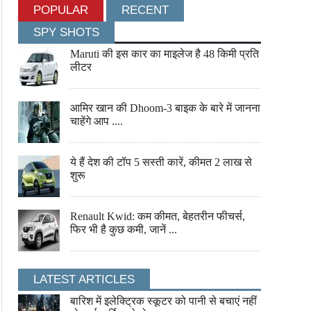
POPULAR
RECENT
SPY SHOTS
Maruti की इस कार का माइलेज है 48 किमी प्रति
लीटर
कुबोटा का एमयू 4501 2डब्ल्यूडी खेतों में मचा रहा
महिंद्रा युवो टेक प्लस 585 4WD ट
धमाल
पावर, आधुनिक तकनीक और किसान
आमिर खान की Dhoom-3 बाइक के बारे में जानना
पसंद
चाहेंगे आप ....
ये हैं देश की टॉप 5 सस्ती कारें, कीमत 2 लाख से
शुरू
Renault Kwid: कम कीमत, बेहतरीन फीचर्स,
फिर भी है कुछ कमी, जानें ...
LATEST ARTICLES
बारिश में इलेक्ट्रिक स्कूटर को पानी से बचाएं नहीं