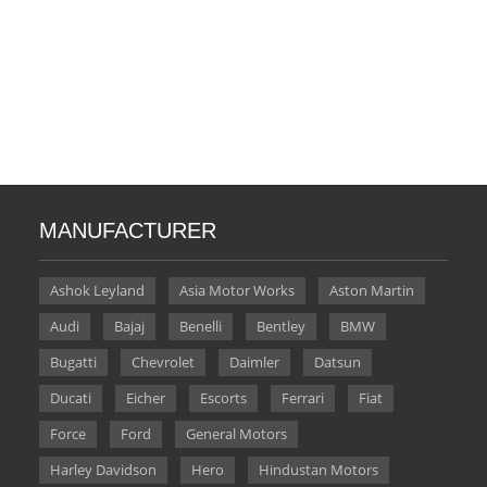
MANUFACTURER
Ashok Leyland
Asia Motor Works
Aston Martin
Audi
Bajaj
Benelli
Bentley
BMW
Bugatti
Chevrolet
Daimler
Datsun
Ducati
Eicher
Escorts
Ferrari
Fiat
Force
Ford
General Motors
Harley Davidson
Hero
Hindustan Motors