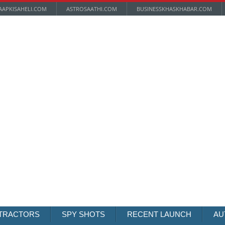
AAPKISAHELI.COM
ASTROSAATHI.COM
BUSINESSKHASKHABAR.COM
TRACTORS
SPY SHOTS
RECENT LAUNCH
AU