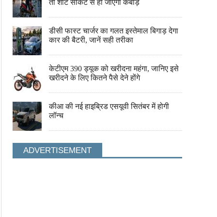
इस एक गाने ने मलाइका को रातों रात बनाया था
अमिताभ बच्चन ने दी थी अनिल कप
तो शार्ट सर्किट से हो जाएगा कबाड़
स्टार, जानते हैं फिगर मेंटेन के राज ...
कहा था...
डीसी फास्ट चार्जर का गलत इस्तेमाल बिगाड़ देगा
कार की बैटरी, जानें सही तरीका
केटीएम 390 ड्यूक को खरीदना महंगा, जानिए इसे
खरीदने के लिए कितने पैसे देने होंगे
कीआ की नई हाइब्रिड एसयूवी सितंबर में होगी
लॉन्च
ADVERTISEMENT
वास्तु : इस रंग की कुर्सी पर बैठें, नहीं आएगी धन की
इस मंदिर में लक्ष्मी माता के आठ रूप
कमी