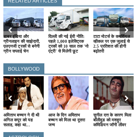
RELATED ARTICLES
डाबर इंडिया और
दिल्ली की नई ईवी नीति:
टाटा मोटर्स के कमर्शियल
ग्रीनलाइन की साझेदारी,
पहले 1,000 इलेक्ट्रिक
व्हीकल पर एक जुलाई से
एलएनजी ट्रकों से बनेगी
ट्रकों को 10 साल तक 'नो
2.5 प्रतिशत की होगी
ग्रीन सप्लाई चेन
एंट्री' से मिलेगी छूट
बढ़ोतरी
BOLLYWOOD
अमिताभ बच्चन ने दी थी
आज के दिन अमिताभ
सुनील दत्त के कारण मिला
अनिल कपूर को यह
बच्चन को मिला था दूसरा
बॉलीवुड को मशहूर
सलाह, कहा था...
जन्म
कॉमेडियन जॉनी लीवर