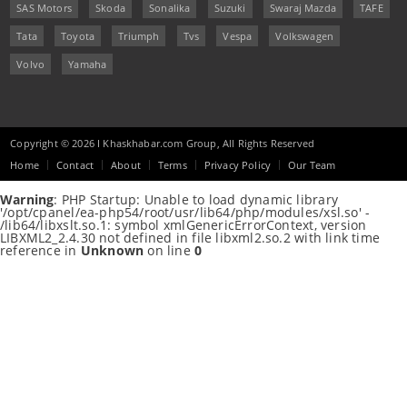
SAS Motors
Skoda
Sonalika
Suzuki
Swaraj Mazda
TAFE
Tata
Toyota
Triumph
Tvs
Vespa
Volkswagen
Volvo
Yamaha
Copyright © 2026 I Khaskhabar.com Group, All Rights Reserved
Home
Contact
About
Terms
Privacy Policy
Our Team
Warning
: PHP Startup: Unable to load dynamic library
'/opt/cpanel/ea-php54/root/usr/lib64/php/modules/xsl.so' -
/lib64/libxslt.so.1: symbol xmlGenericErrorContext, version
LIBXML2_2.4.30 not defined in file libxml2.so.2 with link time
reference in
Unknown
on line
0