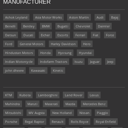
MANUFACTURER
Ashok Leyland
Asia Motor Works
Aston Martin
Audi
Bajaj
Benelli
Bentley
BMW
Bugatti
Chevrolet
Daimler
Datsun
Ducati
Eicher
Escorts
Ferrari
Fiat
Force
Ford
General Motors
Harley Davidson
Hero
Hindustan Motors
Honda
Hyosung
Hyundai
Indian Motorcycle
Indofarm Tractors
Isuzu
Jaguar
Jeep
john dheere
Kawasaki
Kinetic
KTM
Kubota
Lamborghini
Land Rover
Lexus
Mahindra
Maruti
Maserati
Mazda
Mercedes Benz
Mitsubishi
MV Augsta
New Holland
Nissan
Piaggio
Porsche
Regal Raptor
Renault
Rolls Royce
Royal Enfield