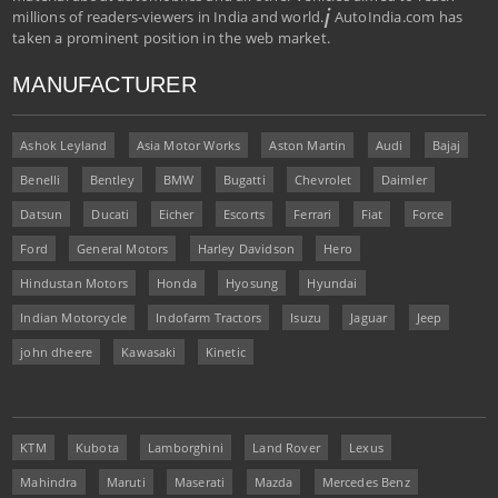
i
millions of readers-viewers in India and world.
AutoIndia.com has
taken a prominent position in the web market.
MANUFACTURER
Ashok Leyland
Asia Motor Works
Aston Martin
Audi
Bajaj
Benelli
Bentley
BMW
Bugatti
Chevrolet
Daimler
Datsun
Ducati
Eicher
Escorts
Ferrari
Fiat
Force
Ford
General Motors
Harley Davidson
Hero
Hindustan Motors
Honda
Hyosung
Hyundai
Indian Motorcycle
Indofarm Tractors
Isuzu
Jaguar
Jeep
john dheere
Kawasaki
Kinetic
KTM
Kubota
Lamborghini
Land Rover
Lexus
Mahindra
Maruti
Maserati
Mazda
Mercedes Benz