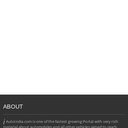
ABOUT
i
AutoIndia.com is one of the fastest growing Portal with very rich
material about automobiles and all other vehicles aimed to reach