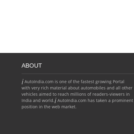
ABOUT
i
AutoIndia.com is one of the fastest growing Portal
with very rich material about automobiles and all other
vehicles aimed to reach millions of readers-viewers in
i
India and world.
AutoIndia.com has taken a prominent
position in the web market.