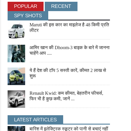
POPULAR
RECENT
SPY SHOTS
Maruti की इस कार का माइलेज है 48 किमी प्रति
भारत में लॉन्च होगी Mercedes-AMG E 53, 612
कार का सेंट्रल लॉक हो जाए फेल
HP तक की पावर और 280 किमी/घंटा की टॉप
जाएं तो घबराएं नहीं, ऐसे निकलें सुर
लीटर
स्पीड
आमिर खान की Dhoom-3 बाइक के बारे में जानना
चाहेंगे आप ....
ये हैं देश की टॉप 5 सस्ती कारें, कीमत 2 लाख से
शुरू
Renault Kwid: कम कीमत, बेहतरीन फीचर्स,
फिर भी है कुछ कमी, जानें ...
इस एक गाने ने मलाइका को रातों रात बनाया था
आज के दिन अमिताभ बच्चन को मिल
LATEST ARTICLES
स्टार, जानते हैं फिगर मेंटेन के राज ...
बारिश में इलेक्ट्रिक स्कूटर को पानी से बचाएं नहीं