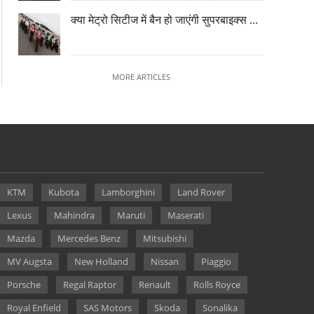
क्या मेट्रो सिटीज में बैन हो जाएंगी सुपरबाइक्स ...
MORE ARTICLES
KTM
Kubota
Lamborghini
Land Rover
Lexus
Mahindra
Maruti
Maserati
Mazda
Mercedes Benz
Mitsubishi
MV Augsta
New Holland
Nissan
Piaggio
Porsche
Regal Raptor
Renault
Rolls Royce
Royal Enfield
SAS Motors
Skoda
Sonalika