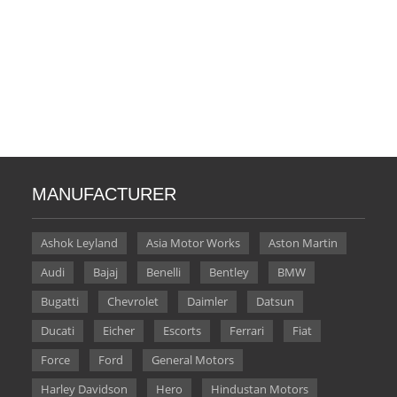
MANUFACTURER
Ashok Leyland
Asia Motor Works
Aston Martin
Audi
Bajaj
Benelli
Bentley
BMW
Bugatti
Chevrolet
Daimler
Datsun
Ducati
Eicher
Escorts
Ferrari
Fiat
Force
Ford
General Motors
Harley Davidson
Hero
Hindustan Motors