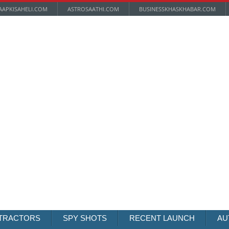
AAPKISAHELI.COM
ASTROSAATHI.COM
BUSINESSKHASKHABAR.COM
TRACTORS
SPY SHOTS
RECENT LAUNCH
AU