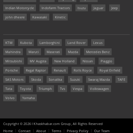
Indian Motorcycle
Indofarm Tractors
Isuzu
Jaguar
Jeep
john dheere
Kawasaki
Kinetic
KTM
Kubota
Lamborghini
Land Rover
Lexus
Mahindra
Maruti
Maserati
Mazda
Mercedes Benz
Mitsubishi
MV Augsta
New Holland
Nissan
Piaggio
Porsche
Regal Raptor
Renault
Rolls Royce
Royal Enfield
SAS Motors
Skoda
Sonalika
Suzuki
Swaraj Mazda
TAFE
Tata
Toyota
Triumph
Tvs
Vespa
Volkswagen
Volvo
Yamaha
Copyright © 2026 I Khaskhabar.com Group, All Rights Reserved
Home
Contact
About
Terms
Privacy Policy
Our Team