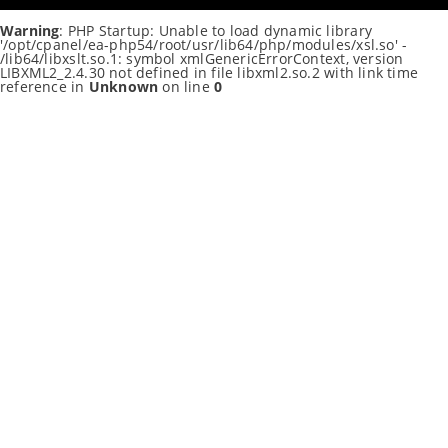
Warning
: PHP Startup: Unable to load dynamic library
'/opt/cpanel/ea-php54/root/usr/lib64/php/modules/xsl.so' -
/lib64/libxslt.so.1: symbol xmlGenericErrorContext, version
LIBXML2_2.4.30 not defined in file libxml2.so.2 with link time
reference in
Unknown
on line
0