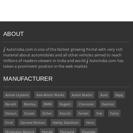
ABOUT
i
AutoIndia.com is one of the fastest growing Portal with very rich
material about automobiles and all other vehicles aimed to reach
i
millions of readers-viewers in India and world.
AutoIndia.com has
taken a prominent position in the web market.
MANUFACTURER
Ashok Leyland
Asia Motor Works
Aston Martin
Audi
Bajaj
Benelli
Bentley
BMW
Bugatti
Chevrolet
Daimler
Datsun
Ducati
Eicher
Escorts
Ferrari
Fiat
Force
Ford
General Motors
Harley Davidson
Hero
Hindustan Motors
Honda
Hyosung
Hyundai