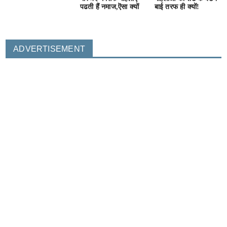
पढती हैं नमाज,ऎसा क्यों
बाई तरफ ही क्यों!
ADVERTISEMENT