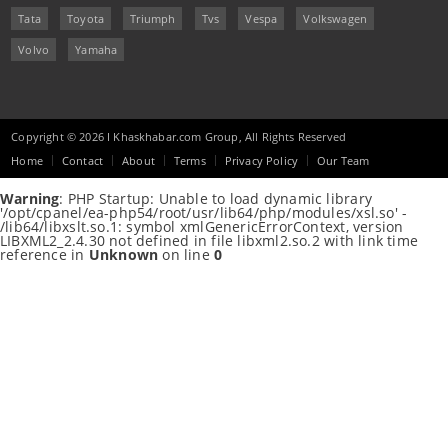
Tata
Toyota
Triumph
Tvs
Vespa
Volkswagen
Volvo
Yamaha
Copyright © 2026 I Khaskhabar.com Group, All Rights Reserved
Home
Contact
About
Terms
Privacy Policy
Our Team
Warning
: PHP Startup: Unable to load dynamic library
'/opt/cpanel/ea-php54/root/usr/lib64/php/modules/xsl.so' -
/lib64/libxslt.so.1: symbol xmlGenericErrorContext, version
LIBXML2_2.4.30 not defined in file libxml2.so.2 with link time
reference in
Unknown
on line
0