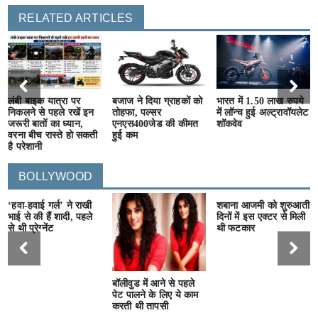
RELATED ARTICLES
लंबी बाइक यात्रा पर
बजाज ने दिया ग्राहकों को
भारत में 1.50 लाख रुपये
निकलने से पहले रखें इन
तोहफा, पल्सर
में लॉन्च हुई अल्ट्रावॉयलेट
जरूरी बातों का ध्यान,
एनएस400जेड की कीमत
शॉकवेव
वरना बीच रास्ते हो सकती
हुई कम
है परेशानी
BOLLYWOOD
‘हवा-हवाई गर्ल’ ने राखी
शबाना आजमी को शुरुआती
भाई से की हैं शादी, पहले
दिनों में इस एक्टर से मिली
से थी प्रेग्नेंट
थी फटकार
बॉलीवुड में आने से पहले
पेट पालने के लिए ये काम
करती थी तापसी