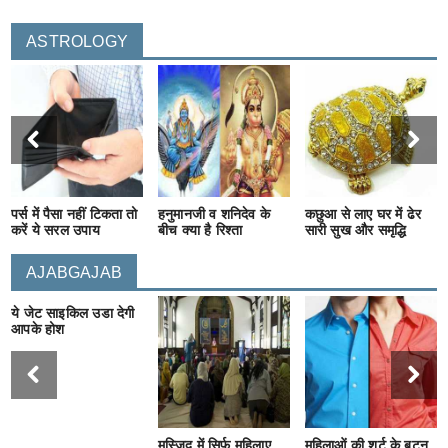
ASTROLOGY
पर्स में पैसा नहीं टिकता तो
हनुमानजी व शनिदेव के
कछुआ से लाए घर में ढेर
करें ये सरल उपाय
बीच क्या है रिश्ता
सारी सुख और समृद्धि
AJABGAJAB
ये जेट साइकिल उडा देगी
आपके होश
मस्जिद में सिर्फ महिलाए
महिलाओं की शर्ट के बटन