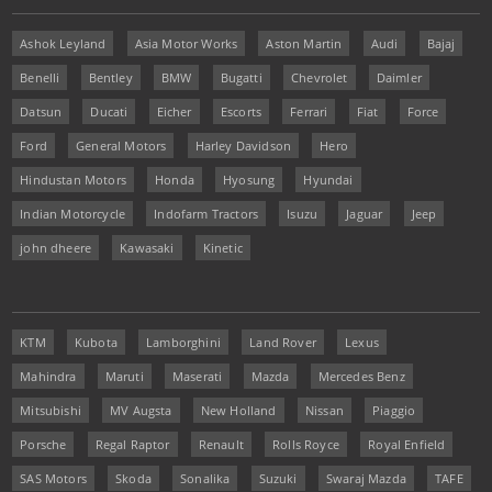
Ashok Leyland
Asia Motor Works
Aston Martin
Audi
Bajaj
Benelli
Bentley
BMW
Bugatti
Chevrolet
Daimler
Datsun
Ducati
Eicher
Escorts
Ferrari
Fiat
Force
Ford
General Motors
Harley Davidson
Hero
Hindustan Motors
Honda
Hyosung
Hyundai
Indian Motorcycle
Indofarm Tractors
Isuzu
Jaguar
Jeep
john dheere
Kawasaki
Kinetic
KTM
Kubota
Lamborghini
Land Rover
Lexus
Mahindra
Maruti
Maserati
Mazda
Mercedes Benz
Mitsubishi
MV Augsta
New Holland
Nissan
Piaggio
Porsche
Regal Raptor
Renault
Rolls Royce
Royal Enfield
SAS Motors
Skoda
Sonalika
Suzuki
Swaraj Mazda
TAFE