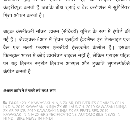
कंट्रीब्यूट करती है जबकि बोथ ड्राई व वेट कंडीशंस में सुपिरियर
ग्रिप ऑफर करती है।
बाइक कंप्लीटली नॉक्ड डाउन (सीकेडी) यूनिट के रूप में इंपोर्ट की
गई है। जेडएक्स-6आर में ट्विन एलईडी हैडलैंप्स एंड टेललाइट एज
वैल एज मल्टी फंक्शन एलसीडी इंस्ट्रुमेंट कंसोल है। इसका
फिलहाल भारत में कोई डायरेक्ट राइवल नहीं है, लेकिन प्राइस पॉइंट
पर यह ट्रिम्फ स्ट्रीट ट्रिपल आरएस और डुकाति सुपरस्पोर्टसे
कंपीट करती है।
@
कार खरीदने से पहले करें यह 5 काम
TAGS :
2019 KAWASAKI NINJA ZX-6R
,
DELIVERIES COMMENCE IN
INDIA
,
2019 KAWASAKI NINJA ZX-6R LAUNCH
,
2019 KAWASAKI NINJA
ZX-6R PRICE
,
2019 KAWASAKI NINJA ZX-6R FEATURES
,
2019
KAWASAKI NINJA ZX-6R SPECIFICATIONS
,
AUTOMOBILE NEWS IN
HINDI
,
BIKE NEWS IN HNDI