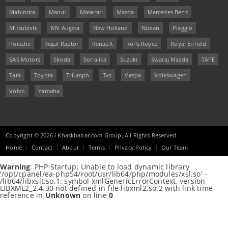
Mahindra
Maruti
Maserati
Mazda
Mercedes Benz
Mitsubishi
MV Augsta
New Holland
Nissan
Piaggio
Porsche
Regal Raptor
Renault
Rolls Royce
Royal Enfield
SAS Motors
Skoda
Sonalika
Suzuki
Swaraj Mazda
TAFE
Tata
Toyota
Triumph
Tvs
Vespa
Volkswagen
Volvo
Yamaha
Copyright © 2026 I Khaskhabar.com Group, All Rights Reserved
Home
Contact
About
Terms
Privacy Policy
Our Team
Warning
: PHP Startup: Unable to load dynamic library
'/opt/cpanel/ea-php54/root/usr/lib64/php/modules/xsl.so' -
/lib64/libxslt.so.1: symbol xmlGenericErrorContext, version
LIBXML2_2.4.30 not defined in file libxml2.so.2 with link time
reference in
Unknown
on line
0