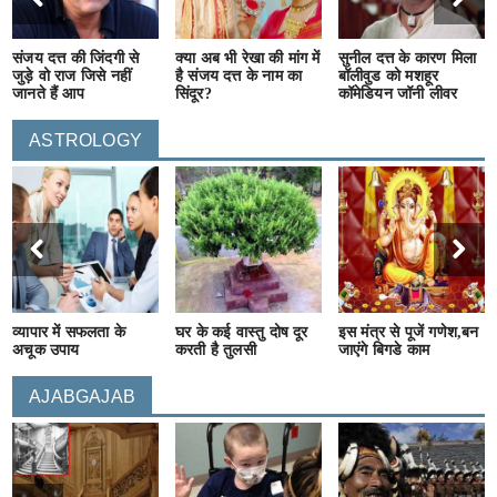
संजय दत्त की जिंदगी से
क्या अब भी रेखा की मांग में
सुनील दत्त के कारण मिला
जुड़े वो राज जिसे नहीं
है संजय दत्त के नाम का
बॉलीवुड को मशहूर
जानते हैं आप
सिंदूर?
कॉमेडियन जॉनी लीवर
ASTROLOGY
व्यापार में सफलता के
घर के कई वास्तु दोष दूर
इस मंत्र से पूजें गणेश,बन
अचूक उपाय
करती है तुलसी
जाएंगे बिगडे काम
AJABGAJAB