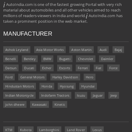
i
AutoIndia.com is one of the fastest growing Portal with very rich
material about automobiles and all other vehicles aimed to reach
i
millions of readers-viewers in India and world.
AutoIndia.com has
taken a prominent position in the web market.
MANUFACTURER
Ashok Leyland
Asia Motor Works
Aston Martin
Audi
Bajaj
Benelli
Bentley
BMW
Bugatti
Chevrolet
Daimler
Datsun
Ducati
Eicher
Escorts
Ferrari
Fiat
Force
Ford
General Motors
Harley Davidson
Hero
Hindustan Motors
Honda
Hyosung
Hyundai
Indian Motorcycle
Indofarm Tractors
Isuzu
Jaguar
Jeep
john dheere
Kawasaki
Kinetic
KTM
Kubota
Lamborghini
Land Rover
Lexus