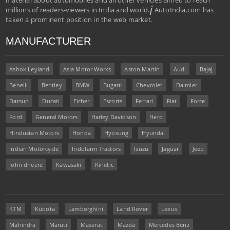
i
millions of readers-viewers in India and world.
AutoIndia.com has
taken a prominent position in the web market.
MANUFACTURER
Ashok Leyland
Asia Motor Works
Aston Martin
Audi
Bajaj
Benelli
Bentley
BMW
Bugatti
Chevrolet
Daimler
Datsun
Ducati
Eicher
Escorts
Ferrari
Fiat
Force
Ford
General Motors
Harley Davidson
Hero
Hindustan Motors
Honda
Hyosung
Hyundai
Indian Motorcycle
Indofarm Tractors
Isuzu
Jaguar
Jeep
john dheere
Kawasaki
Kinetic
KTM
Kubota
Lamborghini
Land Rover
Lexus
Mahindra
Maruti
Maserati
Mazda
Mercedes Benz