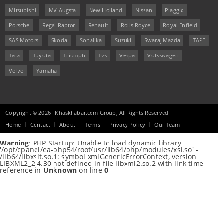
Mitsubishi
MV Augsta
New Holland
Nissan
Piaggio
Porsche
Regal Raptor
Renault
Rolls Royce
Royal Enfield
SAS Motors
Skoda
Sonalika
Suzuki
Swaraj Mazda
TAFE
Tata
Toyota
Triumph
Tvs
Vespa
Volkswagen
Volvo
Yamaha
Copyright © 2026 I Khaskhabar.com Group, All Rights Reserved
Home
Contact
About
Terms
Privacy Policy
Our Team
Warning
: PHP Startup: Unable to load dynamic library
'/opt/cpanel/ea-php54/root/usr/lib64/php/modules/xsl.so' -
/lib64/libxslt.so.1: symbol xmlGenericErrorContext, version
LIBXML2_2.4.30 not defined in file libxml2.so.2 with link time
reference in
Unknown
on line
0