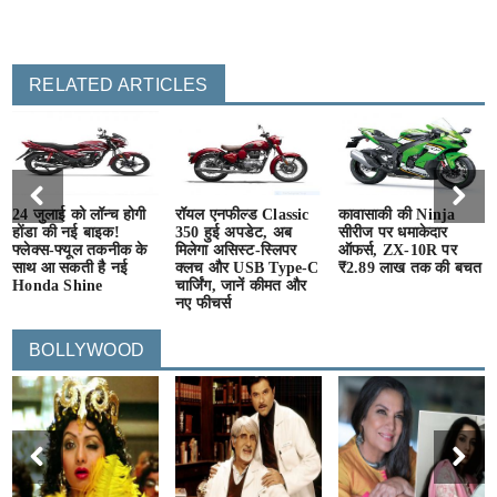
RELATED ARTICLES
24 जुलाई को लॉन्च होगी
रॉयल एनफील्ड Classic
कावासाकी की Ninja
होंडा की नई बाइक!
350 हुई अपडेट, अब
सीरीज पर धमाकेदार
फ्लेक्स-फ्यूल तकनीक के
मिलेगा असिस्ट-स्लिपर
ऑफर्स, ZX-10R पर
साथ आ सकती है नई
क्लच और USB Type-C
₹2.89 लाख तक की बचत
Honda Shine
चार्जिंग, जानें कीमत और
नए फीचर्स
BOLLYWOOD