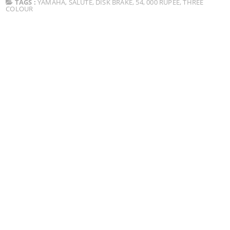
TAGS :
YAMAHA
,
SALUTE
,
DISK BRAKE
,
54
,
000 RUPEE
,
THREE
COLOUR