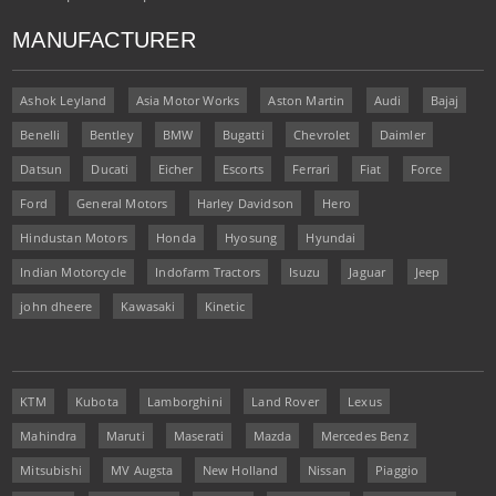
MANUFACTURER
Ashok Leyland
Asia Motor Works
Aston Martin
Audi
Bajaj
Benelli
Bentley
BMW
Bugatti
Chevrolet
Daimler
Datsun
Ducati
Eicher
Escorts
Ferrari
Fiat
Force
Ford
General Motors
Harley Davidson
Hero
Hindustan Motors
Honda
Hyosung
Hyundai
Indian Motorcycle
Indofarm Tractors
Isuzu
Jaguar
Jeep
john dheere
Kawasaki
Kinetic
KTM
Kubota
Lamborghini
Land Rover
Lexus
Mahindra
Maruti
Maserati
Mazda
Mercedes Benz
Mitsubishi
MV Augsta
New Holland
Nissan
Piaggio