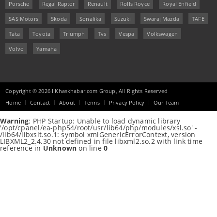
Porsche
Regal Raptor
Renault
Rolls Royce
Royal Enfield
SAS Motors
Skoda
Sonalika
Suzuki
Swaraj Mazda
TAFE
Tata
Toyota
Triumph
Tvs
Vespa
Volkswagen
Volvo
Yamaha
Copyright © 2026 I Khaskhabar.com Group, All Rights Reserved
Home
Contact
About
Terms
Privacy Policy
Our Team
Warning
: PHP Startup: Unable to load dynamic library
'/opt/cpanel/ea-php54/root/usr/lib64/php/modules/xsl.so' -
/lib64/libxslt.so.1: symbol xmlGenericErrorContext, version
LIBXML2_2.4.30 not defined in file libxml2.so.2 with link time
reference in
Unknown
on line
0