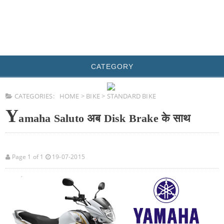
CATEGORY
CATEGORIES:
HOME
>
BIKE
>
STANDARD BIKE
Y
amaha Saluto अब Disk Brake के साथ
Page 1 of 1
19-07-2015