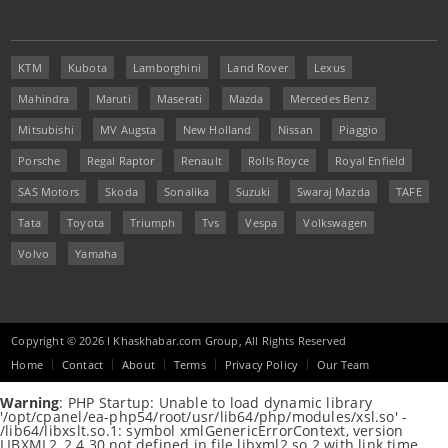
KTM
Kubota
Lamborghini
Land Rover
Lexus
Mahindra
Maruti
Maserati
Mazda
Mercedes Benz
Mitsubishi
MV Augsta
New Holland
Nissan
Piaggio
Porsche
Regal Raptor
Renault
Rolls Royce
Royal Enfield
SAS Motors
Skoda
Sonalika
Suzuki
Swaraj Mazda
TAFE
Tata
Toyota
Triumph
Tvs
Vespa
Volkswagen
Volvo
Yamaha
Copyright © 2026 I Khaskhabar.com Group, All Rights Reserved
Home
Contact
About
Terms
Privacy Policy
Our Team
Warning
: PHP Startup: Unable to load dynamic library
'/opt/cpanel/ea-php54/root/usr/lib64/php/modules/xsl.so' -
/lib64/libxslt.so.1: symbol xmlGenericErrorContext, version
LIBXML2_2.4.30 not defined in file libxml2.so.2 with link time