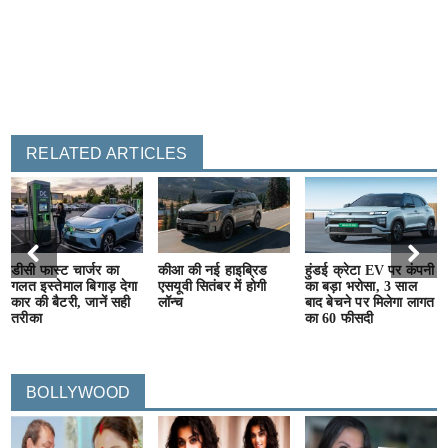
RELATED ARTICLES
डीसी फास्ट चार्जर का
कीआ की नई हाइब्रिड
हुंडई क्रेटा EV पर कंपनी
गलत इस्तेमाल बिगाड़ देगा
एसयूवी सितंबर में होगी
का बड़ा भरोसा, 3 साल
कार की बैटरी, जानें सही
लॉन्च
बाद बेचने पर मिलेगा लागत
तरीका
का 60 फीसदी
BOLLYWOOD