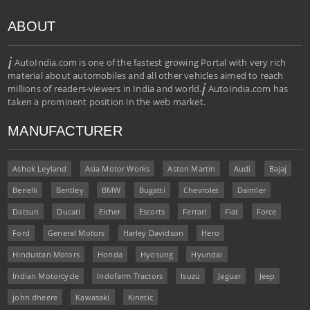
ABOUT
i
AutoIndia.com is one of the fastest growing Portal with very rich
material about automobiles and all other vehicles aimed to reach
i
millions of readers-viewers in India and world.
AutoIndia.com has
taken a prominent position in the web market.
MANUFACTURER
Ashok Leyland
Asia Motor Works
Aston Martin
Audi
Bajaj
Benelli
Bentley
BMW
Bugatti
Chevrolet
Daimler
Datsun
Ducati
Eicher
Escorts
Ferrari
Fiat
Force
Ford
General Motors
Harley Davidson
Hero
Hindustan Motors
Honda
Hyosung
Hyundai
Indian Motorcycle
Indofarm Tractors
Isuzu
Jaguar
Jeep
john dheere
Kawasaki
Kinetic