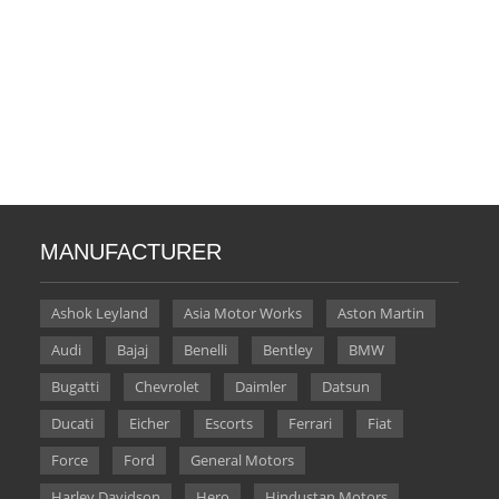
MANUFACTURER
Ashok Leyland
Asia Motor Works
Aston Martin
Audi
Bajaj
Benelli
Bentley
BMW
Bugatti
Chevrolet
Daimler
Datsun
Ducati
Eicher
Escorts
Ferrari
Fiat
Force
Ford
General Motors
Harley Davidson
Hero
Hindustan Motors