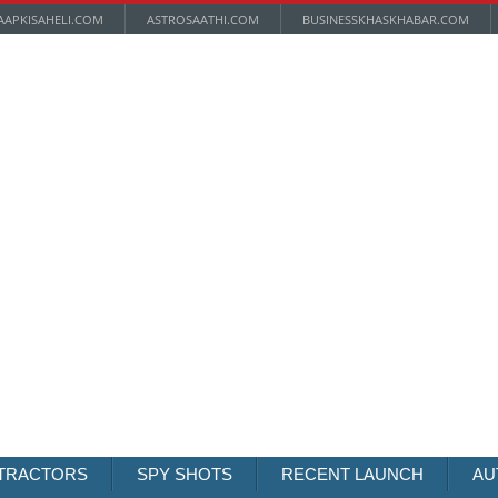
AAPKISAHELI.COM
ASTROSAATHI.COM
BUSINESSKHASKHABAR.COM
TRACTORS
SPY SHOTS
RECENT LAUNCH
AU