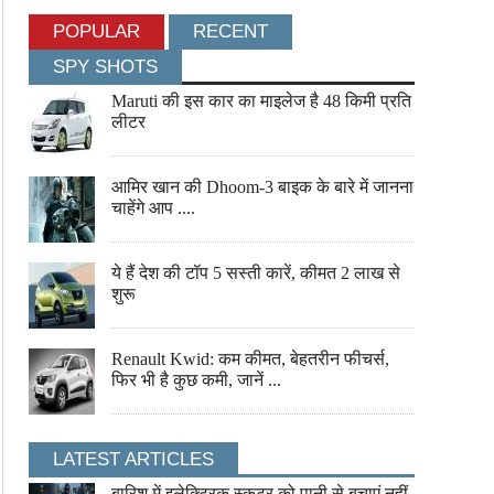
POPULAR
RECENT
SPY SHOTS
Maruti की इस कार का माइलेज है 48 किमी प्रति
लीटर
आमिर खान की Dhoom-3 बाइक के बारे में जानना
चाहेंगे आप ....
ये हैं देश की टॉप 5 सस्ती कारें, कीमत 2 लाख से
शुरू
नेक्स्ट-जेन टोयोटा हिलक्स का टीजर जारी, दमदार
रेनो डस्टर एडवेंचर एडिशन लॉन्
Renault Kwid: कम कीमत, बेहतरीन फीचर्स,
लुक और एडवांस फीचर्स के साथ जल्द होगी एंट्री
लुक, नए फीचर्स और 153 PS इंज
फिर भी है कुछ कमी, जानें ...
में उतरी SUV
LATEST ARTICLES
बारिश में इलेक्ट्रिक स्कूटर को पानी से बचाएं नहीं