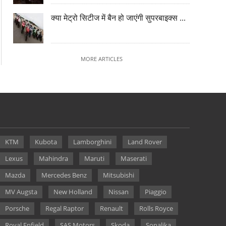
क्या मेट्रो सिटीज में बैन हो जाएंगी सुपरबाइक्स ...
MORE ARTICLES
KTM
Kubota
Lamborghini
Land Rover
Lexus
Mahindra
Maruti
Maserati
Mazda
Mercedes Benz
Mitsubishi
MV Augsta
New Holland
Nissan
Piaggio
Porsche
Regal Raptor
Renault
Rolls Royce
Royal Enfield
SAS Motors
Skoda
Sonalika