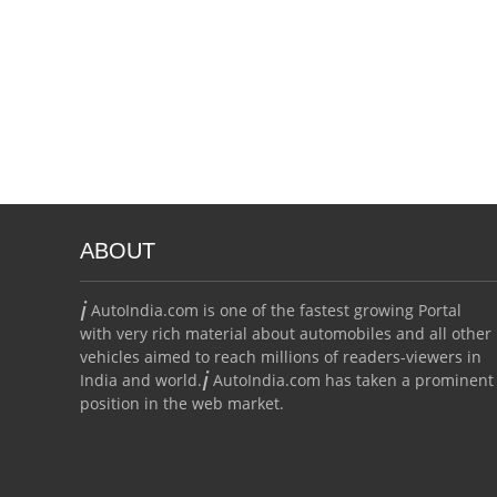
ABOUT
i
AutoIndia.com is one of the fastest growing Portal
with very rich material about automobiles and all other
vehicles aimed to reach millions of readers-viewers in
i
India and world.
AutoIndia.com has taken a prominent
position in the web market.