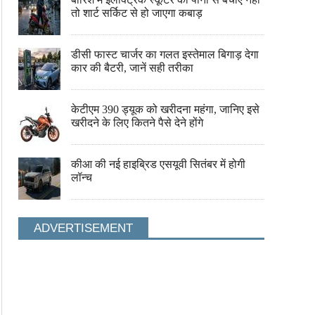
तो शार्ट सर्किट से हो जाएगा कबाड़
डीसी फास्ट चार्जर का गलत इस्तेमाल बिगाड़ देगा
कार की बैटरी, जानें सही तरीका
केटीएम 390 ड्यूक को खरीदना महंगा, जानिए इसे
खरीदने के लिए कितने पैसे देने होंगे
सुनील दत्त के कारण मिला बॉलीवुड को मशहूर
‘हवा-हवाई गर्ल’ ने राखी भाई से की 
कॉमेडियन जॉनी लीवर
थी प्रेग्नेंट
कीआ की नई हाइब्रिड एसयूवी सितंबर में होगी
लॉन्च
ADVERTISEMENT