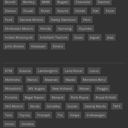
Benelli
Bentley
BMW
Bugatti
Chevrolet
Daimler
Datsun
Ducati
Eicher
Escorts
Ferrari
Fiat
Force
Ford
General Motors
Harley Davidson
Hero
Hindustan Motors
Honda
Hyosung
Hyundai
Indian Motorcycle
Indofarm Tractors
Isuzu
Jaguar
Jeep
john dheere
Kawasaki
Kinetic
KTM
Kubota
Lamborghini
Land Rover
Lexus
Mahindra
Maruti
Maserati
Mazda
Mercedes Benz
Mitsubishi
MV Augsta
New Holland
Nissan
Piaggio
Porsche
Regal Raptor
Renault
Rolls Royce
Royal Enfield
SAS Motors
Skoda
Sonalika
Suzuki
Swaraj Mazda
TAFE
Tata
Toyota
Triumph
Tvs
Vespa
Volkswagen
Volvo
Yamaha