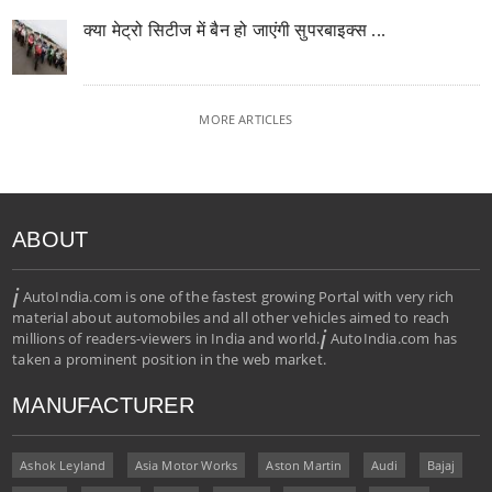
क्या मेट्रो सिटीज में बैन हो जाएंगी सुपरबाइक्स ...
MORE ARTICLES
ABOUT
i
AutoIndia.com is one of the fastest growing Portal with very rich
material about automobiles and all other vehicles aimed to reach
i
millions of readers-viewers in India and world.
AutoIndia.com has
taken a prominent position in the web market.
MANUFACTURER
Ashok Leyland
Asia Motor Works
Aston Martin
Audi
Bajaj