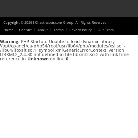
Copyright © 2026 I Khaskhabar.com Group, All Rights Reserved
Home
Contact
About
Terms
Privacy Policy
Our Team
Warning
: PHP Startup: Unable to load dynamic library
'/opt/cpanel/ea-php54/root/usr/lib64/php/modules/xsl.so' -
/lib64/libxslt.so.1: symbol xmlGenericErrorContext, version
LIBXML2_2.4.30 not defined in file libxml2.so.2 with link time
reference in
Unknown
on line
0