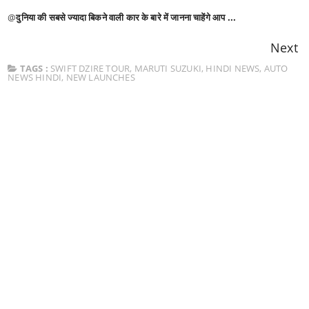
@
दुनिया की सबसे ज्यादा बिकने वाली कार के बारे में जानना चाहेंगे आप ...
Next
TAGS :
SWIFT DZIRE TOUR
,
MARUTI SUZUKI
,
HINDI NEWS
,
AUTO
NEWS HINDI
,
NEW LAUNCHES