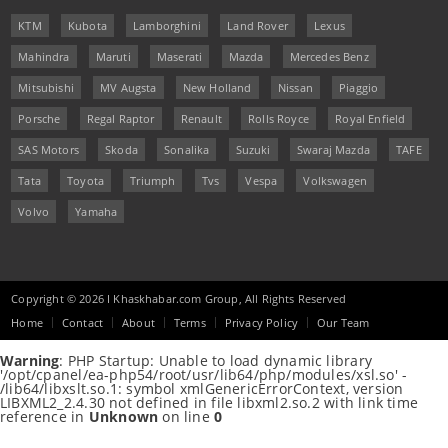
KTM
Kubota
Lamborghini
Land Rover
Lexus
Mahindra
Maruti
Maserati
Mazda
Mercedes Benz
Mitsubishi
MV Augsta
New Holland
Nissan
Piaggio
Porsche
Regal Raptor
Renault
Rolls Royce
Royal Enfield
SAS Motors
Skoda
Sonalika
Suzuki
Swaraj Mazda
TAFE
Tata
Toyota
Triumph
Tvs
Vespa
Volkswagen
Volvo
Yamaha
Copyright © 2026 I Khaskhabar.com Group, All Rights Reserved
Home
Contact
About
Terms
Privacy Policy
Our Team
Warning
: PHP Startup: Unable to load dynamic library
'/opt/cpanel/ea-php54/root/usr/lib64/php/modules/xsl.so' -
/lib64/libxslt.so.1: symbol xmlGenericErrorContext, version
LIBXML2_2.4.30 not defined in file libxml2.so.2 with link time
reference in
Unknown
on line
0