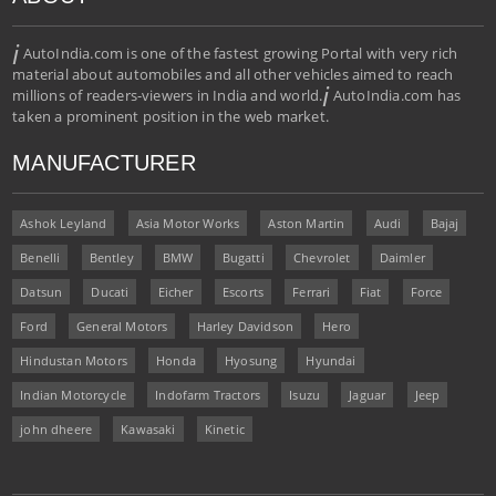
i
AutoIndia.com is one of the fastest growing Portal with very rich
material about automobiles and all other vehicles aimed to reach
i
millions of readers-viewers in India and world.
AutoIndia.com has
taken a prominent position in the web market.
MANUFACTURER
Ashok Leyland
Asia Motor Works
Aston Martin
Audi
Bajaj
Benelli
Bentley
BMW
Bugatti
Chevrolet
Daimler
Datsun
Ducati
Eicher
Escorts
Ferrari
Fiat
Force
Ford
General Motors
Harley Davidson
Hero
Hindustan Motors
Honda
Hyosung
Hyundai
Indian Motorcycle
Indofarm Tractors
Isuzu
Jaguar
Jeep
john dheere
Kawasaki
Kinetic