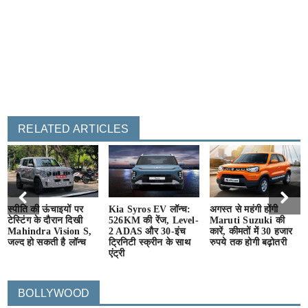
RELATED ARTICLES
स्पीति की ऊंचाइयों पर
Kia Syros EV लॉन्च:
अगस्त से महंगी होंगी
टेस्टिंग के दौरान दिखी
526KM की रेंज, Level-
Maruti Suzuki की
Mahindra Vision S,
2 ADAS और 30-इंच
कारें, कीमतों में 30 हजार
जल्द हो सकती है लॉन्च
ट्रिनिटी स्क्रीन के साथ
रुपये तक होगी बढ़ोतरी
एंट्री
BOLLYWOOD