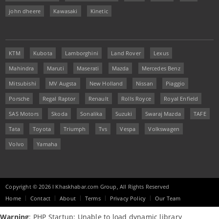
john dheere
Kawasaki
Kinetic
KTM
Kubota
Lamborghini
Land Rover
Lexus
Mahindra
Maruti
Maserati
Mazda
Mercedes Benz
Mitsubishi
MV Augsta
New Holland
Nissan
Piaggio
Porsche
Regal Raptor
Renault
Rolls Royce
Royal Enfield
SAS Motors
Skoda
Sonalika
Suzuki
Swaraj Mazda
TAFE
Tata
Toyota
Triumph
Tvs
Vespa
Volkswagen
Volvo
Yamaha
Copyright © 2026 I Khaskhabar.com Group, All Rights Reserved
Home
Contact
About
Terms
Privacy Policy
Our Team
Warning
: PHP Startup: Unable to load dynamic library