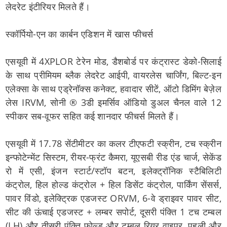
लेदरेट इंटीरियर मिलते हैं।
स्कॉर्पियो-एन का कार्बन एडिशन में खास फीचर्स
एसयूवी में 4XPLOR टेरेन मोड, डैशबोर्ड पर कंट्रास्ट डेको-सिलाई
के साथ प्रीमियम ब्लैक लेदरेट आईपी, वायरलेस चार्जिंग, बिल्ट-इन
एलेक्सा के साथ एड्रेनॉक्स कनेक्ट, हवादार सीटें, ऑटो डिमिंग बेज़ेल
लेस IRVM, सोनी ® 3डी इमर्सिव ऑडियो डुअल चैनल वाले 12
स्पीकर सब-वूफर सहित कई शानदार फीचर्स मिलते हैं।
एसयूवी में 17.78 सेंटीमीटर का कलर टीएफटी स्क्रीन, टच स्क्रीन
इन्फोटेन्मेंट सिस्टम, रीयर-फ्रंट कैमरा, यूएसबी रीड एंड चार्ज, सेकेंड
रो में एसी, इंजन स्टार्ट/स्टॉप बटन, इलेक्ट्रॉनिक स्टैबिलिटी
कंट्रोल, हिल होल्ड कंट्रोल + हिल डिसेंट कंट्रोल, पार्किंग सेंसर्स,
पावर विंडो, इलेक्ट्रिक एडजस्ट ORVM, 6-वे ड्राइवर पावर सीट,
सीट की ऊंचाई एडजस्ट + लम्बर सपोर्ट, दूसरी पंक्ति 1 टच टम्बल
(LH) और तीसरी पंक्ति फोल्ड और टम्बल रियर वाइपर, पहली और