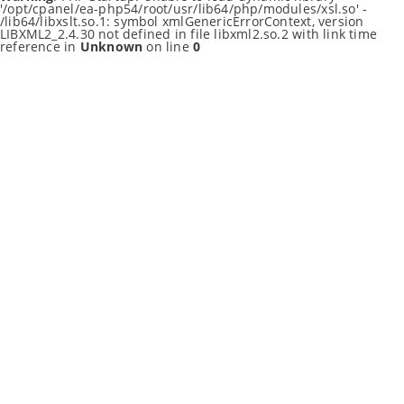
'/opt/cpanel/ea-php54/root/usr/lib64/php/modules/xsl.so' -
/lib64/libxslt.so.1: symbol xmlGenericErrorContext, version
LIBXML2_2.4.30 not defined in file libxml2.so.2 with link time
reference in
Unknown
on line
0