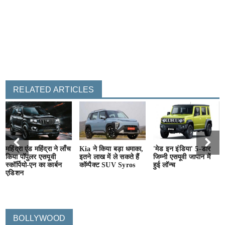
RELATED ARTICLES
महिंद्रा एंड महिंद्रा ने लाँच
Kia ने किया बड़ा धमाका,
'मेड इन इंडिया' 5-डोर
किया पॉपुलर एसयूवी
इतने लाख में ले सकते हैं
जिम्नी एसयूवी जापान में
स्कॉर्पियो-एन का कार्बन
कॉम्पैक्ट SUV Syros
हुई लॉन्च
एडिशन
BOLLYWOOD