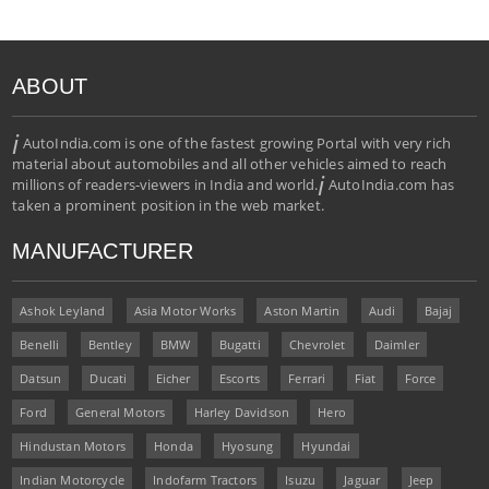
ABOUT
i
AutoIndia.com is one of the fastest growing Portal with very rich
material about automobiles and all other vehicles aimed to reach
i
millions of readers-viewers in India and world.
AutoIndia.com has
taken a prominent position in the web market.
MANUFACTURER
Ashok Leyland
Asia Motor Works
Aston Martin
Audi
Bajaj
Benelli
Bentley
BMW
Bugatti
Chevrolet
Daimler
Datsun
Ducati
Eicher
Escorts
Ferrari
Fiat
Force
Ford
General Motors
Harley Davidson
Hero
Hindustan Motors
Honda
Hyosung
Hyundai
Indian Motorcycle
Indofarm Tractors
Isuzu
Jaguar
Jeep