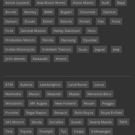
Ashok Leyland
Asia Motor Works
Aston Martin
Audi
Bajaj
Benelli
Bentley
BMW
Bugatti
Chevrolet
Daimler
Datsun
Ducati
Eicher
Escorts
Ferrari
Fiat
Force
Ford
General Motors
Harley Davidson
Hero
Hindustan Motors
Honda
Hyosung
Hyundai
Indian Motorcycle
Indofarm Tractors
Isuzu
Jaguar
Jeep
john dheere
Kawasaki
Kinetic
KTM
Kubota
Lamborghini
Land Rover
Lexus
Mahindra
Maruti
Maserati
Mazda
Mercedes Benz
Mitsubishi
MV Augsta
New Holland
Nissan
Piaggio
Porsche
Regal Raptor
Renault
Rolls Royce
Royal Enfield
SAS Motors
Skoda
Sonalika
Suzuki
Swaraj Mazda
TAFE
Tata
Toyota
Triumph
Tvs
Vespa
Volkswagen