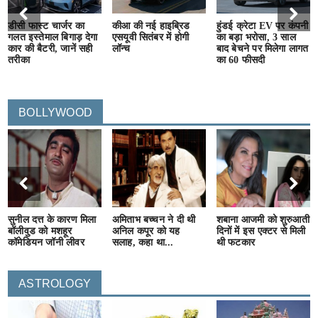
डीसी फास्ट चार्जर का
कीआ की नई हाइब्रिड
हुंडई क्रेटा EV पर कंपनी
गलत इस्तेमाल बिगाड़ देगा
एसयूवी सितंबर में होगी
का बड़ा भरोसा, 3 साल
कार की बैटरी, जानें सही
लॉन्च
बाद बेचने पर मिलेगा लागत
तरीका
का 60 फीसदी
BOLLYWOOD
सुनील दत्त के कारण मिला
अमिताभ बच्चन ने दी थी
शबाना आजमी को शुरुआती
बॉलीवुड को मशहूर
अनिल कपूर को यह
दिनों में इस एक्टर से मिली
कॉमेडियन जॉनी लीवर
सलाह, कहा था...
थी फटकार
ASTROLOGY