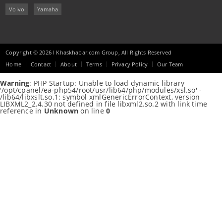
Volvo
Yamaha
Copyright © 2026 I Khaskhabar.com Group, All Rights Reserved
Home
Contact
About
Terms
Privacy Policy
Our Team
Warning
: PHP Startup: Unable to load dynamic library
'/opt/cpanel/ea-php54/root/usr/lib64/php/modules/xsl.so' -
/lib64/libxslt.so.1: symbol xmlGenericErrorContext, version
LIBXML2_2.4.30 not defined in file libxml2.so.2 with link time
reference in
Unknown
on line
0