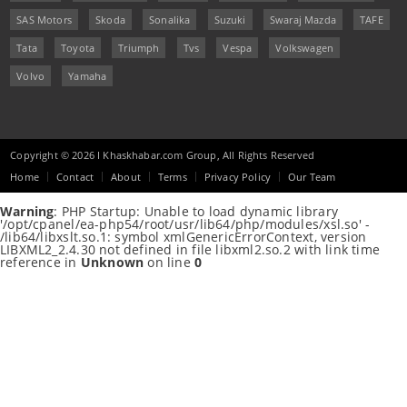
SAS Motors
Skoda
Sonalika
Suzuki
Swaraj Mazda
TAFE
Tata
Toyota
Triumph
Tvs
Vespa
Volkswagen
Volvo
Yamaha
Copyright © 2026 I Khaskhabar.com Group, All Rights Reserved
Home
Contact
About
Terms
Privacy Policy
Our Team
Warning
: PHP Startup: Unable to load dynamic library
'/opt/cpanel/ea-php54/root/usr/lib64/php/modules/xsl.so' -
/lib64/libxslt.so.1: symbol xmlGenericErrorContext, version
LIBXML2_2.4.30 not defined in file libxml2.so.2 with link time
reference in
Unknown
on line
0