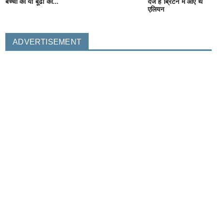
बच्ची का या बूढी का...
दर्ज है ब्रिटेन में आए थे
एलियन
ADVERTISEMENT