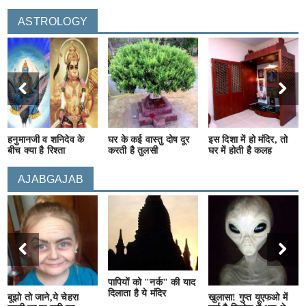
ASTROLOGY
हनुमानजी व शनिदेव के
घर के कई वास्तु दोष दूर
इस दिशा में हो मंदिर, तो
बीच क्या है रिश्ता
करती है तुलसी
घर में होती है कलह
AJABGAJAB
पापियों को "नर्क" की याद
दिलाता है ये मंदिर
बूझो तो जाने,ये चेहरा
खुलासा! गुप्त यूएफओ में