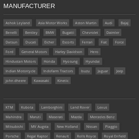
MANUFACTURER
Ashok Leyland
Asia Motor Works
Aston Martin
Audi
Bajaj
Benelli
Bentley
BMW
Bugatti
Chevrolet
Daimler
Datsun
Ducati
Eicher
Escorts
Ferrari
Fiat
Force
Ford
General Motors
Harley Davidson
Hero
Hindustan Motors
Honda
Hyosung
Hyundai
Indian Motorcycle
Indofarm Tractors
Isuzu
Jaguar
Jeep
john dheere
Kawasaki
Kinetic
KTM
Kubota
Lamborghini
Land Rover
Lexus
Mahindra
Maruti
Maserati
Mazda
Mercedes Benz
Mitsubishi
MV Augsta
New Holland
Nissan
Piaggio
Porsche
Regal Raptor
Renault
Rolls Royce
Royal Enfield