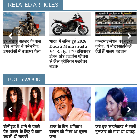
RELATED ARTICLES
हर बाइक राइडर के पास
भारत में लॉन्च हुई 2026
कस्टमाइजेशन का बढ़ता
होने चाहिए ये एसेसरीज,
Ducati Multistrada
क्रेज: ये मोटरसाइकिलें
इमरजेंसी में बचाएगा पैसा
V4 Rally, 170 हॉर्सपावर
देती हैं अलग पहचान
इंजन और एडवांस फीचर्स
से लैस प्रीमियम एडवेंचर
बाइक
BOLLYWOOD
बॉलीवुड में आने से पहले
आज के दिन अमिताभ
जब इस डायरेक्टर ने राखी
पेट पालने के लिए ये काम
बच्चन को मिला था दूसरा
गुलजार को मारा था थप्पड़
करती थी तापसी
जन्म