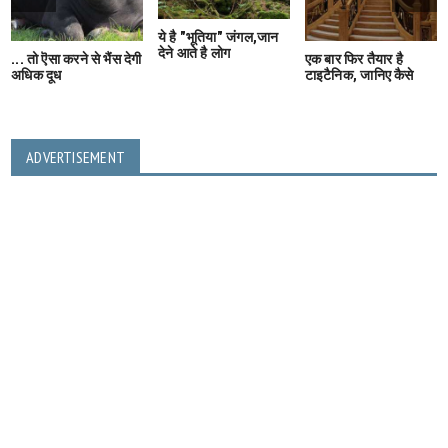
ये है "भूतिया" जंगल,जान
देने आते है लोग
... तो ऎसा करने से भैंस देगी
एक बार फिर तैयार है
अधिक दूध
टाइटैनिक, जानिए कैसे
ADVERTISEMENT