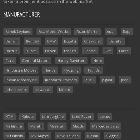
taken a prominent position in the web market.
MANUFACTURER
Ashok Leyland
Asia Motor Works
Aston Martin
Audi
Bajaj
Benelli
Bentley
BMW
Bugatti
Chevrolet
Daimler
Datsun
Ducati
Eicher
Escorts
Ferrari
Fiat
Force
Ford
General Motors
Harley Davidson
Hero
Hindustan Motors
Honda
Hyosung
Hyundai
Indian Motorcycle
Indofarm Tractors
Isuzu
Jaguar
Jeep
john dheere
Kawasaki
Kinetic
KTM
Kubota
Lamborghini
Land Rover
Lexus
Mahindra
Maruti
Maserati
Mazda
Mercedes Benz
Mitsubishi
MV Augsta
New Holland
Nissan
Piaggio