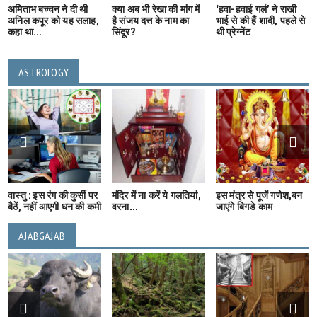
अमिताभ बच्चन ने दी थी
क्या अब भी रेखा की मांग में
‘हवा-हवाई गर्ल’ ने राखी
अनिल कपूर को यह सलाह,
है संजय दत्त के नाम का
भाई से की हैं शादी, पहले से
कहा था...
सिंदूर?
थी प्रेग्नेंट
ASTROLOGY
वास्तु : इस रंग की कुर्सी पर
मंदिर में ना करें ये गलतियां,
इस मंत्र से पूजें गणेश,बन
बैठें, नहीं आएगी धन की कमी
वरना...
जाएंगे बिगडे काम
AJABGAJAB