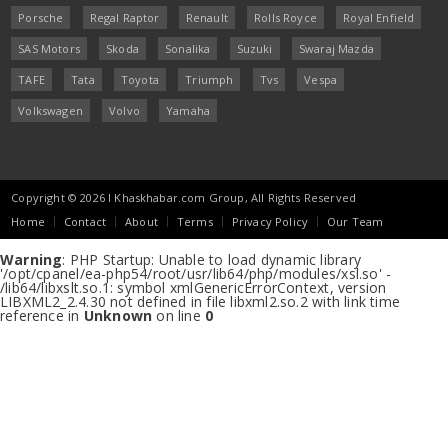
Porsche
Regal Raptor
Renault
Rolls Royce
Royal Enfield
SAS Motors
Skoda
Sonalika
Suzuki
Swaraj Mazda
TAFE
Tata
Toyota
Triumph
Tvs
Vespa
Volkswagen
Volvo
Yamaha
Copyright © 2026 I Khaskhabar.com Group, All Rights Reserved
Home
Contact
About
Terms
Privacy Policy
Our Team
Warning
: PHP Startup: Unable to load dynamic library
'/opt/cpanel/ea-php54/root/usr/lib64/php/modules/xsl.so' -
/lib64/libxslt.so.1: symbol xmlGenericErrorContext, version
LIBXML2_2.4.30 not defined in file libxml2.so.2 with link time
reference in
Unknown
on line
0