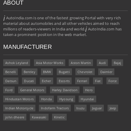
ABOUT
i
AutoIndia.com is one of the fastest growing Portal with very rich
material about automobiles and all other vehicles aimed to reach
i
millions of readers-viewers in India and world.
AutoIndia.com has
taken a prominent position in the web market.
MANUFACTURER
Ashok Leyland
Asia Motor Works
Aston Martin
Audi
Bajaj
Benelli
Bentley
BMW
Bugatti
Chevrolet
Daimler
Datsun
Ducati
Eicher
Escorts
Ferrari
Fiat
Force
Ford
General Motors
Harley Davidson
Hero
Hindustan Motors
Honda
Hyosung
Hyundai
Indian Motorcycle
Indofarm Tractors
Isuzu
Jaguar
Jeep
john dheere
Kawasaki
Kinetic