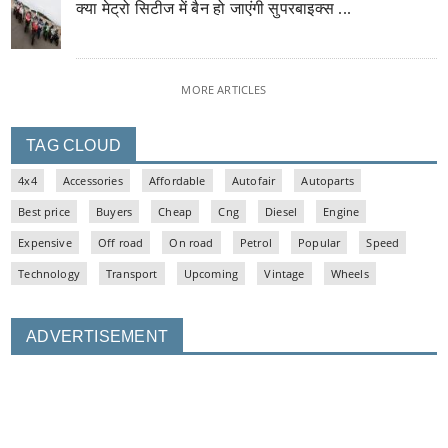
क्या मेट्रो सिटीज में बैन हो जाएंगी सुपरबाइक्स ...
MORE ARTICLES
TAG CLOUD
4x4
Accessories
Affordable
Autofair
Autoparts
Best price
Buyers
Cheap
Cng
Diesel
Engine
Expensive
Off road
On road
Petrol
Popular
Speed
Technology
Transport
Upcoming
Vintage
Wheels
ADVERTISEMENT