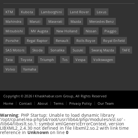
KTM
Kubota
Lamborghini
Land Rover
Lexus
Mahindra
Maruti
Maserati
Mazda
Mercedes Benz
Mitsubishi
MV Augsta
New Holland
Nissan
Piaggio
Porsche
Regal Raptor
Renault
Rolls Royce
Royal Enfield
SAS Motors
Skoda
Sonalika
Suzuki
Swaraj Mazda
TAFE
Tata
Toyota
Triumph
Tvs
Vespa
Volkswagen
Volvo
Yamaha
Copyright © 2026 I Khaskhabar.com Group, All Rights Reserved
Home
Contact
About
Terms
Privacy Policy
Our Team
Warning
: PHP Startup: Unable to load dynamic library
'/opt/cpanel/ea-php54/root/usr/lib64/php/modules/xsl.so' -
/lib64/libxslt.so.1: symbol xmlGenericErrorContext, version
LIBXML2_2.4.30 not defined in file libxml2.so.2 with link time
reference in
Unknown
on line
0