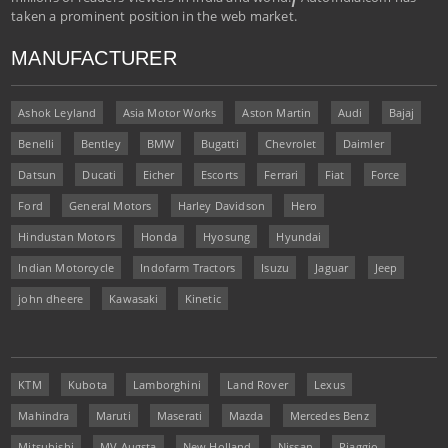
taken a prominent position in the web market.
MANUFACTURER
Ashok Leyland
Asia Motor Works
Aston Martin
Audi
Bajaj
Benelli
Bentley
BMW
Bugatti
Chevrolet
Daimler
Datsun
Ducati
Eicher
Escorts
Ferrari
Fiat
Force
Ford
General Motors
Harley Davidson
Hero
Hindustan Motors
Honda
Hyosung
Hyundai
Indian Motorcycle
Indofarm Tractors
Isuzu
Jaguar
Jeep
john dheere
Kawasaki
Kinetic
KTM
Kubota
Lamborghini
Land Rover
Lexus
Mahindra
Maruti
Maserati
Mazda
Mercedes Benz
Mitsubishi
MV Augsta
New Holland
Nissan
Piaggio