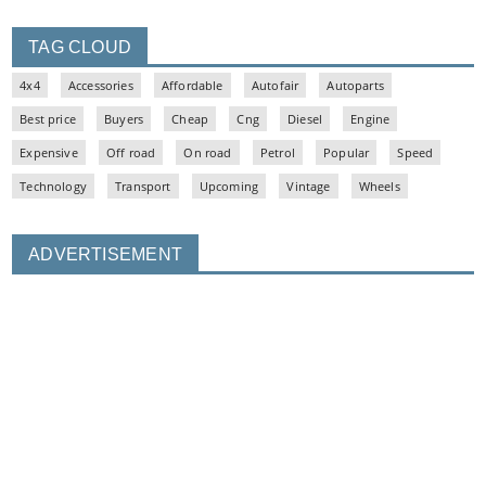
TAG CLOUD
4x4
Accessories
Affordable
Autofair
Autoparts
Best price
Buyers
Cheap
Cng
Diesel
Engine
Expensive
Off road
On road
Petrol
Popular
Speed
Technology
Transport
Upcoming
Vintage
Wheels
ADVERTISEMENT