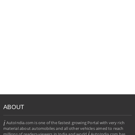
ABOUT
i
AutoIndia.com is one of the fastest growing Portal with very rich
material about automobiles and all other vehicles aimed to reach
i
millions of readers-viewers in India and world.
AutoIndia.com has