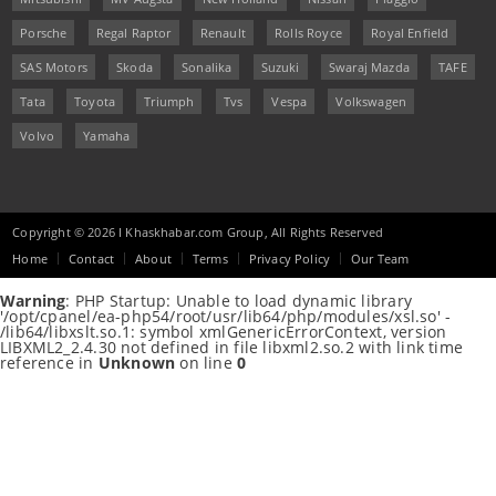
Porsche
Regal Raptor
Renault
Rolls Royce
Royal Enfield
SAS Motors
Skoda
Sonalika
Suzuki
Swaraj Mazda
TAFE
Tata
Toyota
Triumph
Tvs
Vespa
Volkswagen
Volvo
Yamaha
Copyright © 2026 I Khaskhabar.com Group, All Rights Reserved
Home
Contact
About
Terms
Privacy Policy
Our Team
Warning
: PHP Startup: Unable to load dynamic library
'/opt/cpanel/ea-php54/root/usr/lib64/php/modules/xsl.so' -
/lib64/libxslt.so.1: symbol xmlGenericErrorContext, version
LIBXML2_2.4.30 not defined in file libxml2.so.2 with link time
reference in
Unknown
on line
0