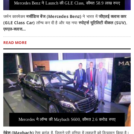
Mercedes Benz ने Launch की GLE Class, कीमत 58.9 लाख रुपए
जर्मन कारमेकर
मर्सीडिज बेंज (Mercedes Benz)
ने भारत में
जीएलई क्लास कार
(GLE Class Car)
लॉन्च कर दी है और यह नया
स्पोर्ट्स यूटिलिटी वीकल (SUV)
,
एमएल-क्लास...
READ MORE
Mercedes ने लॉन्च की Maybach S600, कीमत 2.6 करोड रुपए
मेबेश (Maybach)
ऐसा ब्रांड है, जिसने पूरी दुनिया में लक्जरी को डिफाइन किया है।