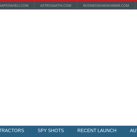
AAPKISAHELI.COM
ASTROSAATHI.COM
BUSINESSKHASKHABAR.COM
TRACTORS
SPY SHOTS
RECENT LAUNCH
AU