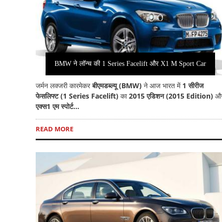
BMW ने लॉन्च की 1 Series Facelift और X1 M Sport Car
जर्मन लक्जरी कारमेकर
बीएमडब्ल्यू (BMW)
ने आज भारत में
1 सीरीज
फेसलिफ्ट (1 Series Facelift)
का
2015 एडिशन (2015 Edition)
औ
एक्स1 एम स्पोर्ट...
READ MORE