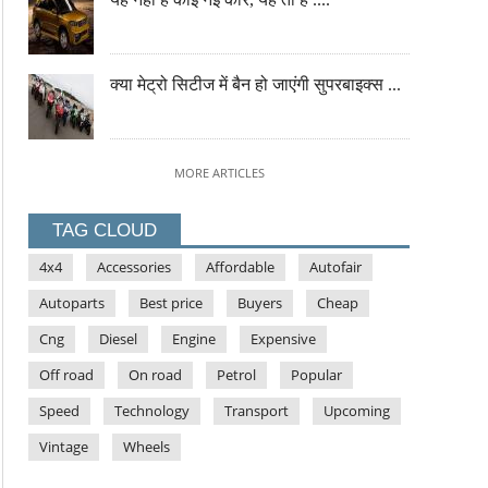
क्या मेट्रो सिटीज में बैन हो जाएंगी सुपरबाइक्स ...
MORE ARTICLES
TAG CLOUD
4x4
Accessories
Affordable
Autofair
Autoparts
Best price
Buyers
Cheap
Cng
Diesel
Engine
Expensive
Off road
On road
Petrol
Popular
Speed
Technology
Transport
Upcoming
Vintage
Wheels