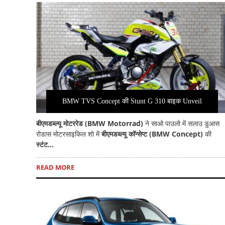
BMW TVS Concept की Stunt G 310 बाइक Unveil
बीएमडब्ल्यू मोटररेड (BMW Motorrad)
ने साओ पाउलो में सलाउ डुआस
रोडास मोटरसाइकिल शो में
बीएमडब्ल्यू कॉन्सेप्ट (BMW Concept)
की
स्टंट...
READ MORE